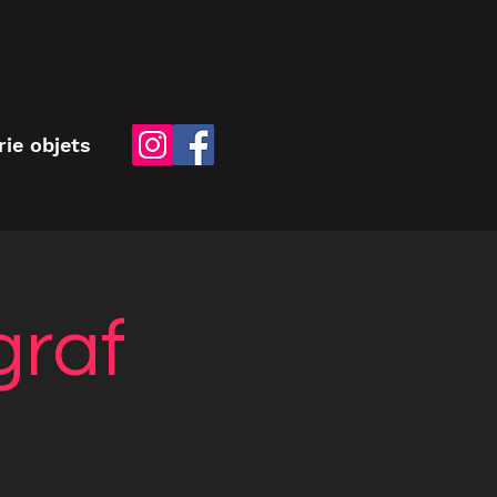
rie objets
graf