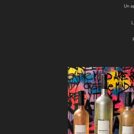
Un ap
L