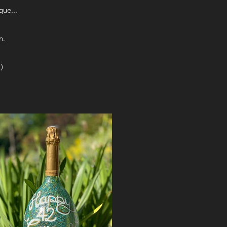
que...
n.
)