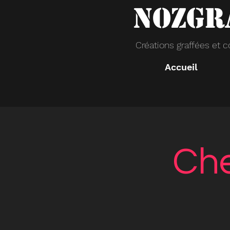
NOZGR
Créations
graffées et 
Accueil
Che